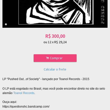
R$
300,00
ou
12
x
R$
29,24
.
Comprar
Calcular o frete
LP "Pushed Out...of Society" - lançado por Toanol Records - 2015
O LP está esgotado no Brasil, mas você pode encontrar direto no site do selo
alemão
Toanol Records
.
Ouça aqui:
https://questionshc.bandcamp.com/