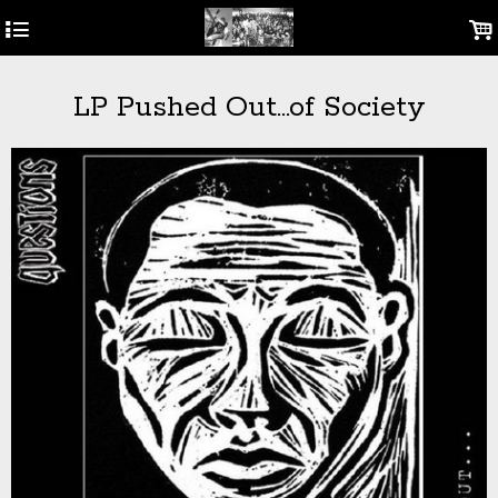
4
.
LP Pushed Out...of Society