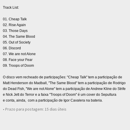
Track List:
01. Cheap Talk
02. Rise Again
03. Those Days
04. The Same Blood
05. Out of Society
06. Discord
07. We are not Alone
08. Face your Fear
09. Troops of Doom
O disco vem recheado de participações: "Cheap Talk" tem a participação de
Matt Henderson do Madball, "The Same Blood" tem a participação de Rodrigo
do Dead Fish, "We are not Alone" tem a participação de Andrew Kline do Strife
e Nick Jett do Terror e a faixa "Troops of Doom" é um cover do Sepultura
e conta, ainda, com a participação de Igor Cavalera na bateria.
• Prazo para postagem:
15 dias úteis