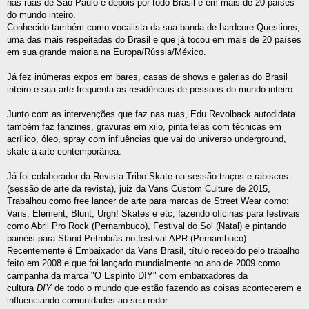
nas ruas de São Paulo e depois por todo Brasil e em mais de 20 países
do mundo inteiro.
Conhecido também como vocalista da sua banda de hardcore Questions,
uma das mais respeitadas do Brasil e que já tocou em mais de 20 países
em sua grande maioria na Europa/Rússia/México.
Já fez inúmeras expos em bares, casas de shows e galerias do Brasil
inteiro e sua arte frequenta as residências de pessoas do mundo inteiro.
Junto com as intervenções que faz nas ruas, Edu Revolback autodidata
também faz fanzines, gravuras em xilo, pinta telas com técnicas em
acrílico, óleo, spray com influências que vai do universo underground,
skate á arte contemporânea.
Já foi colaborador da Revista Tribo Skate na sessão traços e rabiscos
(sessão de arte da revista), juiz da Vans Custom Culture de 2015,
Trabalhou como free lancer de arte para marcas de Street Wear como:
Vans, Element, Blunt, Urgh! Skates e etc, fazendo oficinas para festivais
como Abril Pro Rock (Pernambuco), Festival do Sol (Natal) e pintando
painéis para Stand Petrobrás no festival APR (Pernambuco)
Recentemente é Embaixador da Vans Brasil, título recebido pelo trabalho
feito em 2008 e que foi lançado mundialmente no ano de 2009 como
campanha da marca "O Espírito DIY" com embaixadores da
cultura
DIY
de todo o mundo que estão fazendo as coisas acontecerem e
influenciando comunidades ao seu redor.